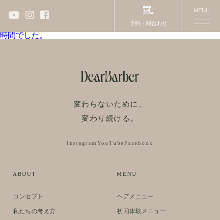
投稿ナビゲーション
前
前の投稿:
希望通りの仕上がりで、ちゃんとしたところはや
MENU
toggle
っぱり違うと痛感しました。
予約・問合わせ
naviga
次ページへ
次の投稿:
仕上がり・サビースもよく気持ちがいい
時間でした。
変わらないために、
変わり続ける。
Instagram
YouTube
Facebook
ABOUT
MENU
コンセプト
ヘアメニュー
私たちの考え方
初回体験メニュー