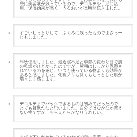
袋に美容液が残っているので、デコルテや手足に活
用。保湿効果が高く、うるおいが長時間続きました。
すごいしっとりして、ふくろに残ったものでまさっー
じもしました。
昨晩使用しました。最近寝不足と季節の変わり目で肌
の乾燥がひどかったのですが、翌朝はしっかり保湿さ
れているのを感じ、いつも使っている物よりも効果が
あると感じました。化粧ノリも良くもちっとした肌が
瑞々しく感じます。
デコルテまでパックできるものは初めてだったので、
とても贅沢だなと思いました。自分ではなかなか買え
ない物ですが、もらえたらかなりうれしい。
まず上下にわかれているおかげで顔に密着しやすかっ