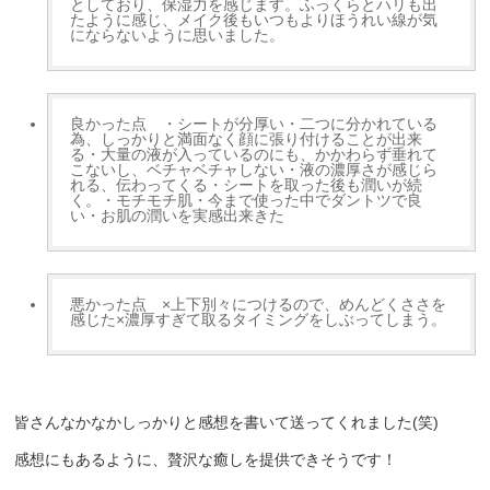
としており、保湿力を感じます。ふっくらとハリも出
たように感じ、メイク後もいつもよりほうれい線が気
にならないように思いました。
良かった点
・シートが分厚い・
二つに分かれている
為、しっかりと満面なく顔に張り付けることが出来
る
・大量の液が入っているのにも、かかわらず垂れて
こないし、ベチャベチャしない
・液の濃厚さが感じら
れる、伝わってくる
・シートを取った後も潤いが続
く。
・モチモチ肌
・今まで使った中でダントツで良
い
・お肌の潤いを実感出来きた
悪かった点
×上下別々につけるので、めんどくささを
感じた
×濃厚すぎて取るタイミングをしぶってしまう。
皆さんなかなかしっかりと感想を書いて送ってくれました(笑)
感想にもあるように、贅沢な癒しを提供できそうです！