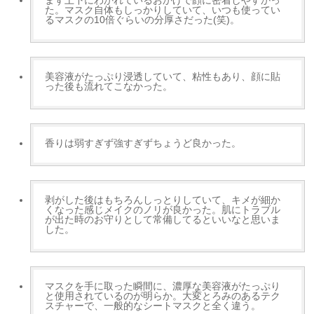
た。マスク自体もしっかりしていて、いつも使ってい
るマスクの10倍ぐらいの分厚さだった(笑)。
美容液がたっぷり浸透していて、粘性もあり、顔に貼
った後も流れてこなかった。
香りは弱すぎず強すぎずちょうど良かった。
剥がした後はもちろんしっとりしていて、キメが細か
くなった感じメイクのノリが良かった。
肌にトラブル
が出た時のお守りとして常備してるといいなと思いま
した。
マスクを手に取った瞬間に、濃厚な美容液がたっぷり
と使用されているのが明らか。大変とろみのあるテク
スチャーで、一般的なシートマスクと全く違う。