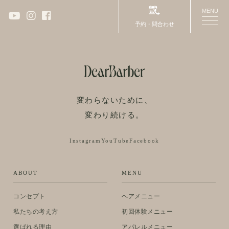
投稿ナビゲーション
前
前の投稿:
≪7/21～展示用春夏ジャケットのセールが始まり
MENU
toggle
ます≫
予約・問合わせ
naviga
次ページへ
次の投稿:
≪夏季休暇のお知らせ 8月13～17日≫
変わらないために、
変わり続ける。
Instagram
YouTube
Facebook
ABOUT
MENU
コンセプト
ヘアメニュー
私たちの考え方
初回体験メニュー
選ばれる理由
アパレルメニュー