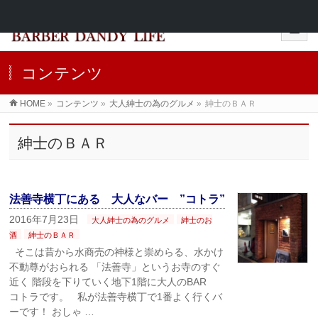
コンテンツ
HOME
»
コンテンツ
»
大人紳士の為のグルメ
»
紳士のＢＡＲ
紳士のＢＡＲ
法善寺横丁にある 大人なバー ”コトラ”
2016年7月23日
大人紳士の為のグルメ
紳士のお
酒
紳士のＢＡＲ
そこは昔から水商売の神様と崇めらる、水かけ
不動尊がおられる 「法善寺」というお寺のすぐ
近く 階段を下りていく地下1階に大人のBAR
コトラです。 私が法善寺横丁で1番よく行くバ
ーです！ おしゃ …